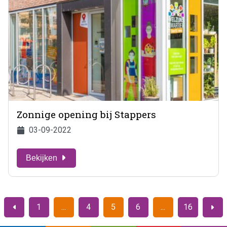
Zonnige opening bij Stappers
03-09-2022
Bekijken
1
4
5
6
16
Vorige
Volge