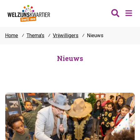
Home
⁄
Thema's
⁄
Vrijwilligers
⁄
Nieuws
Nieuws
Wijken
Nieuws
Thema's
Katwijk
Contact
Noordwijk
Ontmoeten
Hillegom
Jongeren
Lisse
Vrijwilligers
Teylingen
Fit & vitaal
Mantelzorg
Verhuur