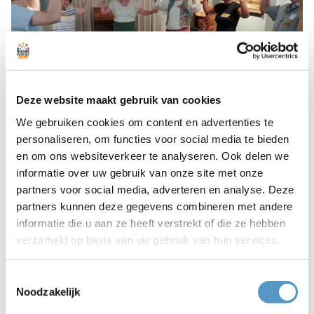
Deze website maakt gebruik van cookies
We gebruiken cookies om content en advertenties te
personaliseren, om functies voor social media te bieden
en om ons websiteverkeer te analyseren. Ook delen we
Op woensdagmiddag 19 juni vond de jaarlijkse ICC-
informatie over uw gebruik van onze site met onze
bijeenkomst plaats. Dit keer in het Katwijks Museum.
partners voor social media, adverteren en analyse. Deze
ICC staat voor Interne Cultuur Coördinator, elke
partners kunnen deze gegevens combineren met andere
Katwijkse bassischool heeft een leerkracht met deze
informatie die u aan ze heeft verstrekt of die ze hebben
speciale titel. Welzijnskwartier organiseerde in
verzameld op basis van uw gebruik van hun services.
samenwerking met de
Schoolkunstcommissie
deze
informatieve en inspirerende bijeenkomst.
Toestemmingsselectie
Noodzakelijk
Het programma bestond uit een netwerklunch, gevolgd