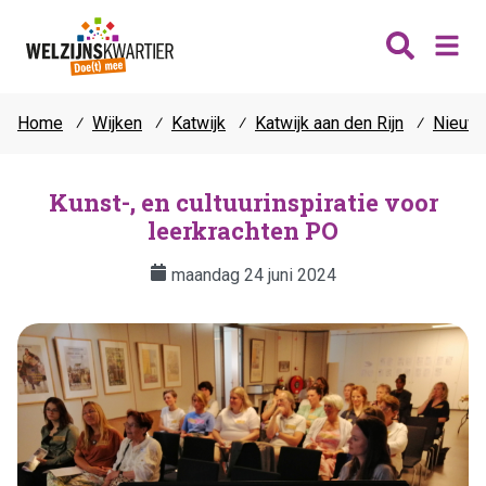
Home
⁄
Wijken
⁄
Katwijk
⁄
Katwijk aan den Rijn
⁄
Nieuw
Nieuws
Wijken
Kunst-, en cultuurinspiratie voor
leerkrachten PO
Thema's
Katwijk
Contact
maandag 24 juni 2024
Noordwijk
Ontmoeten
Hillegom
Jongeren
Lisse
Vrijwilligers
Teylingen
Fit & vitaal
Mantelzorg
Verhuur