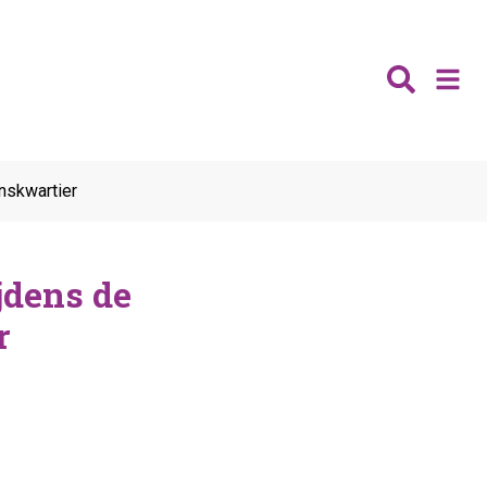
Nieuws
jnskwartier
Wijken
Thema's
jdens de
Katwijk
Contact
Noordwijk
r
Ontmoeten
Hillegom
Jongeren
Lisse
Vrijwilligers
Teylingen
Fit & vitaal
Mantelzorg