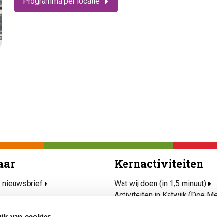
Programma per locatie
aar
Kernactiviteiten
n nieuwsbrief
Wat wij doen (in 1,5 minuut)
Activiteiten in Katwijk (Doe M
rvice
Ondersteun mijn wijk
ik van cookies