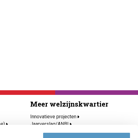
Meer welzijnskwartier
Innovatieve projecten
ee)
Jaarverslag/ANBI
Privacy- en cookieverklaring