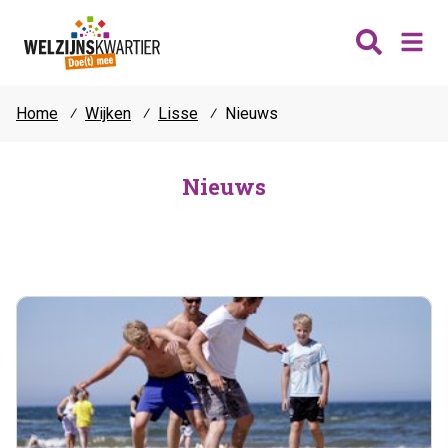
Home
⁄
Wijken
⁄
Lisse
⁄
Nieuws
Nieuws
Wijken
Nieuws
Thema's
Katwijk
Contact
Noordwijk
Ontmoeten
Hillegom
Jongeren
Lisse
Vrijwilligers
Teylingen
Fit & vitaal
Mantelzorg
Verhuur