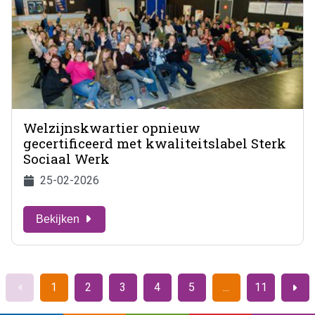
Welzijnskwartier opnieuw
gecertificeerd met kwaliteitslabel Sterk
Sociaal Werk
25-02-2026
Bekijken
1
2
3
4
5
11
Vorige
Volge