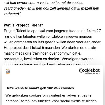
- 'Ik had ervoor enorm veel moeite met de sociale
vaardigheden, en ik heb ook zelf gemerkt dat ik mezelf heb
verbeterd.’
Wat is Project Talent?
Project Talent is speciaal voor jongeren tussen de 14 en 27
jaar die hun talenten willen ontdekken, nieuwe mensen
willen ontmoeten en iets goeds willen doen voor een ander.
Het project duurt totaal 6 maanden. We starten de eerste
maand met skills trainingen over communicatie,
presentatie, kwaliteiten en doelen. Vervolgens worden
jongeren op basis van hun kwaliteiten en interesses
gekoppeld aan lokale organisaties waar jongeren
vrijwilligerswerk gaan doen. Tijdens deze 5 maanden
krijgen jongeren begeleiding door intervisie en individuele
gesprekken. Het traject wordt feestelijk afgerond met een
Deze website maakt gebruik van cookies
landelijk erkend certificaat! Er zijn geen kosten verbonden
We gebruiken cookies om content en advertenties te
aan het project.
personaliseren, om functies voor social media te bieden