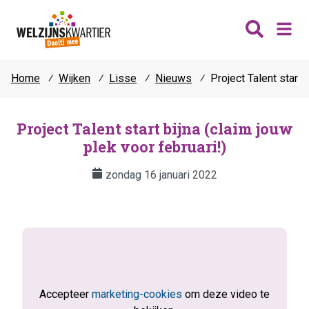
Home
⁄
Wijken
⁄
Lisse
⁄
Nieuws
⁄
Project Talent start 
Nieuws
Wijken
Project Talent start bijna (claim jouw
plek voor februari!)
Thema's
Katwijk
Contact
zondag 16 januari 2022
Noordwijk
Ontmoeten
Hillegom
Jongeren
Lisse
Vrijwilligers
Teylingen
Fit & vitaal
Mantelzorg
Accepteer
marketing-cookies
om deze video te
Verhuur