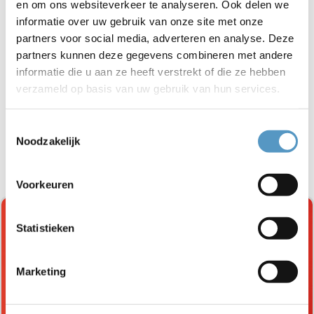
en om ons websiteverkeer te analyseren. Ook delen we
Powered by
informatie over uw gebruik van onze site met onze
Project Talent is een samenwerking tussen
partners voor social media, adverteren en analyse. Deze
Welzijnskwartier, WelzijnsKompas, Welzijn Teylingen,
partners kunnen deze gegevens combineren met andere
Welzijn Noordwijk en de deelnemende gemeenten Lisse,
informatie die u aan ze heeft verstrekt of die ze hebben
Hillegom, Teylingen, Noordwijk en Katwijk.
verzameld op basis van uw gebruik van hun services.
Aanmelden en meer info
Toestemmingsselectie
Jongeren kunnen zich inschrijven via de website:
Noodzakelijk
www.projecttalentmdt.nl
. Liever eerst appen of bellen?
Dat kan via 06-12102118.
Voorkeuren
Statistieken
Marketing