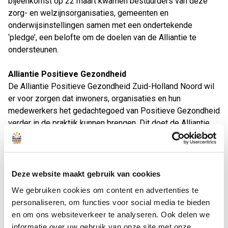
bijeenkomst op 22 maart kwamen bestuurders van deze
zorg- en welzijnsorganisaties, gemeenten en
onderwijsinstellingen samen met een ondertekende
‘pledge’, een belofte om de doelen van de Alliantie te
ondersteunen.
Alliantie Positieve Gezondheid
De Alliantie Positieve Gezondheid Zuid-Holland Noord wil
er voor zorgen dat inwoners, organisaties en hun
medewerkers het gedachtegoed van Positieve Gezondheid
verder in de praktijk kunnen brengen. Dit doet de Alliantie
door te inspireren, door kennis en ervaringen te delen en
door partners te faciliteren en ondersteunen. Dit gebeurt
onder meer via Leerateliers, waarvan op 22 maart de vierde
editie plaatsvond.
Deze website maakt gebruik van cookies
We gebruiken cookies om content en advertenties te
“Onze ambitie is dat inwoners in de regio Zuid-Holland
personaliseren, om functies voor social media te bieden
Noord in 2030 ervaren dat beroepskrachten, beleidsmakers
en om ons websiteverkeer te analyseren. Ook delen we
en bestuurders denken en doen vanuit een brede blik op
informatie over uw gebruik van onze site met onze