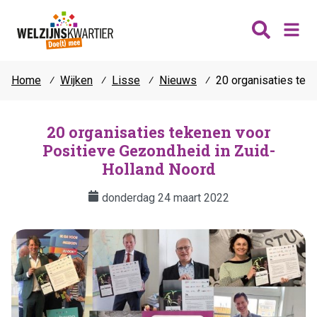
Home
⁄
Wijken
⁄
Lisse
⁄
Nieuws
⁄
20 organisaties tek
Nieuws
Wijken
20 organisaties tekenen voor
Positieve Gezondheid in Zuid-
Thema's
Katwijk
Holland Noord
Contact
Noordwijk
Ontmoeten
donderdag 24 maart 2022
Hillegom
Jongeren
Lisse
Vrijwilligers
Teylingen
Fit & vitaal
Mantelzorg
Verhuur