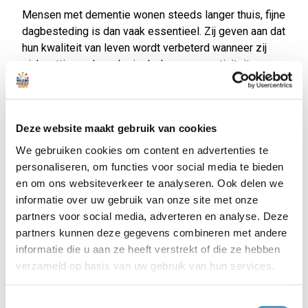
Mensen met dementie wonen steeds langer thuis, fijne
dagbesteding is dan vaak essentieel. Zij geven aan dat
hun kwaliteit van leven wordt verbeterd wanneer zij
zich nuttig voelen, plezier beleven aan activiteiten en
sociale contacten. Dat is niet alleen voor mensen met
dementie van belang. Mensen die vanaf het begin
sociaal en fysiek actief blijven, kunnen langer
Deze website maakt gebruik van cookies
meedoen en stellen het moment dat er extra zorg
nodig is uit. Dit betekent dat het aantal zorgarme jaren
We gebruiken cookies om content en advertenties te
wordt vergroot. Wilma neemt u mee hoe zinvolle
personaliseren, om functies voor social media te bieden
dagbesteding eruitziet en welk positief effect dit kan
en om ons websiteverkeer te analyseren. Ook delen we
hebben. Inloop vanaf 19.00 uur. Start programma 19.30
informatie over uw gebruik van onze site met onze
uur. De bijeenkomst eindigt tussen 21.15 uur en 21.30
partners voor social media, adverteren en analyse. Deze
uur. Aanmelden is niet nodig en de toegang is gratis.
partners kunnen deze gegevens combineren met andere
informatie die u aan ze heeft verstrekt of die ze hebben
Alzheimer Café Katwijk is een ontmoetingspunt voor
verzameld op basis van uw gebruik van hun services.
patiënten, familieleden, vrienden, vrijwilligers,
hulpverleners en overige belangstellenden die meer
Toestemmingsselectie