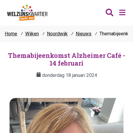
Home
⁄
Wijken
⁄
Noordwijk
⁄
Nieuws
⁄
Themabijeenkoms
Nieuws
Wijken
Themabijeenkomst Alzheimer Café -
14 februari
Thema's
Katwijk
Contact
donderdag 18 januari 2024
Noordwijk
Ontmoeten
Hillegom
Jongeren
Lisse
Vrijwilligers
Teylingen
Fit & vitaal
Mantelzorg
Verhuur