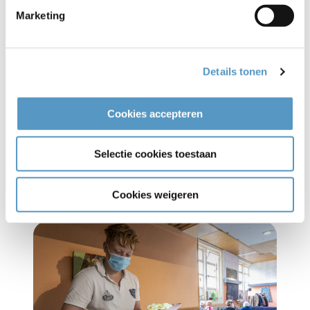
Heb je, na dit gelezen te hebben, ook zin om je bij
Marketing
Adviesraad Welzijnskwartier te voegen? Dat kan!
Neem vrijblijvend contact op met Marloes de Mooij,
projectleider Project Talent, via
Details tonen
marloesdemooij@welzijnskwartier.nl
.
Cookies accepteren
Selectie cookies toestaan
Meer Project Talent
Cookies weigeren