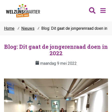
Home
⁄
Nieuws
⁄
Blog: Dit gaat de jongerenraad doen in 2
Nieuws
Wijken
Blog: Dit gaat de jongerenraad doen in
2022
Thema's
Katwijk
Contact
maandag 9 mei 2022
Noordwijk
Ontmoeten
Hillegom
Jongeren
Lisse
Vrijwilligers
Teylingen
Fit & vitaal
Mantelzorg
Verhuur