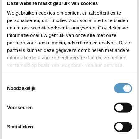
vluchtelingen in contact kunnen brengen met Nederlandse
Deze website maakt gebruik van cookies
leeftijdsgenoten.
We gebruiken cookies om content en advertenties te
personaliseren, om functies voor social media te bieden
Het vraagstuk over eenzaamheid zal later dit jaar een
en om ons websiteverkeer te analyseren. Ook delen we
groter, langlopend adviestraject zijn. Hierbij zal de
informatie over uw gebruik van onze site met onze
adviesraad met diverse organisaties, gemeenten,
partners voor social media, adverteren en analyse. Deze
professionals en ervaringsdeskundigen gaan spreken om
partners kunnen deze gegevens combineren met andere
vervolgens tot een schriftelijk advies te komen. Hierover
informatie die u aan ze heeft verstrekt of die ze hebben
later meer.
verzameld op basis van uw gebruik van hun services.
Inschakelen? Neem contact op!
Toestemmingsselectie
Naast voorgaande twee concrete schriftelijke adviezen, zal
Noodzakelijk
de adviesraad zich ook buigen over allerhande kleinere
vragen die vanuit Welzijnskwartier, vrijwilligersorganisaties
of gemeenten aan hen gesteld worden. Als jij of jouw
Voorkeuren
organisatie vragen hebben of graag eens van gedachten
willen wisselen, neem dan contact op met Renate van
Statistieken
Leeuwen via adviesraad@welzijnskwartier.nl.