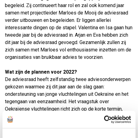
begeleid. Zij continueert haar rol en zal ook komend jaar
samen met projectleider Marloes de Mooij de adviesraad
verder uitbouwen en begeleiden. Er liggen allerlei
interessante dingen op de stapel. Valentina en Isa gaan hun
tweede jaar bij de adviesraad in. Arjan en Eva hebben zich
dit jaar bij de adviesraad gevoegd. Gezamenlijk zullen zij
zich samen met Marloes vol enthousiasme inzetten om de
organisaties van bruikbaar advies te voorzien.
Wat zijn de plannen voor 2022?
De adviesraad heeft zelfstandig twee adviesonderwerpen
gekozen waarmee zij dit jaar aan de slag gaan:
ondersteuning van jonge vluchtelingen uit Oekraïne en het
tegengaan van eenzaamheid. Het vraagstuk over
Oekraïense vluchtelingen richt zich op de korte termijn,
namelijk het op een zinvolle wijze overbruggen van de
periode tot het starten van de scholen in september.
Daarnaast buigen wij ons over manieren waarop we jonge