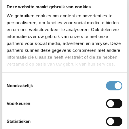
drempel lager te maken om zich ergens voor aan te
Deze website maakt gebruik van cookies
melden, gerichtere activiteiten organiseren en meer
We gebruiken cookies om content en advertenties te
bekendheid rondom het aanbod te creëren. Een
personaliseren, om functies voor social media te bieden
voorbeeld dat genoemd werd om een duidelijke plek
en om ons websiteverkeer te analyseren. Ook delen we
te maken voor het totale aanbod, omdat het voor
informatie over uw gebruik van onze site met onze
jongeren lastig is om te vinden wat er allemaal is met
partners voor social media, adverteren en analyse. Deze
betrekking tot het aanbod en wat de verschillen en
partners kunnen deze gegevens combineren met andere
overeenkomsten zijn.
informatie die u aan ze heeft verstrekt of die ze hebben
verzameld op basis van uw gebruik van hun services.
Om de sociale contacten te verbeteren onder jongeren
die daar moeite mee hebben is het dus cruciaal om te
Toestemmingsselectie
richten op de communicatie en presentatie van het
Noodzakelijk
aanbod. Hierbij geven de jongeren aan behoefte te
hebben aan duidelijkheid, zichtbaarheid, overzicht en
toegankelijkheid. De scholen zijn een netwerkpartner
Voorkeuren
waar de doelgroep bijna geheel aanwezig is en te
bereiken is. Een optie is om een kleine informerende
Statistieken
les aan te bieden of filmpje die begin van het