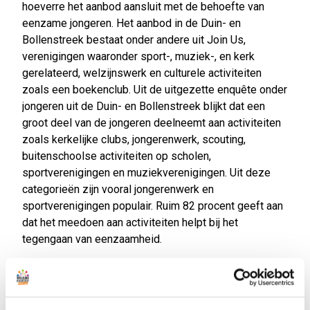
hoeverre het aanbod aansluit met de behoefte van
eenzame jongeren. Het aanbod in de Duin- en
Bollenstreek bestaat onder andere uit Join Us,
verenigingen waaronder sport-, muziek-, en kerk
gerelateerd, welzijnswerk en culturele activiteiten
zoals een boekenclub. Uit de uitgezette enquête onder
jongeren uit de Duin- en Bollenstreek blijkt dat een
groot deel van de jongeren deelneemt aan activiteiten
zoals kerkelijke clubs, jongerenwerk, scouting,
buitenschoolse activiteiten op scholen,
sportverenigingen en muziekverenigingen. Uit deze
categorieën zijn vooral jongerenwerk en
sportverenigingen populair. Ruim 82 procent geeft aan
dat het meedoen aan activiteiten helpt bij het
tegengaan van eenzaamheid.
Daarnaast is onderzocht hoe eenzame jongeren beter
in beeld kunnen worden gebracht en worden bereikt.
De suggesties die volgden uit de enquête zijn om de