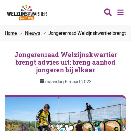
Home
⁄
Nieuws
⁄
Jongerenraad Welzijnskwartier brengt adv
Nieuws
Wijken
Jongerenraad Welzijnskwartier
brengt advies uit: breng aanbod
Thema's
Katwijk
jongeren bij elkaar
Contact
Noordwijk
Ontmoeten
maandag 6 maart 2023
Hillegom
Jongeren
Lisse
Vrijwilligers
Teylingen
Fit & vitaal
Mantelzorg
Verhuur