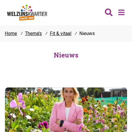
Home
⁄
Thema's
⁄
Fit & vitaal
⁄
Nieuws
Nieuws
Wijken
Nieuws
Thema's
Katwijk
Contact
Noordwijk
Ontmoeten
Hillegom
Jongeren
Lisse
Vrijwilligers
Teylingen
Fit & vitaal
Mantelzorg
Verhuur