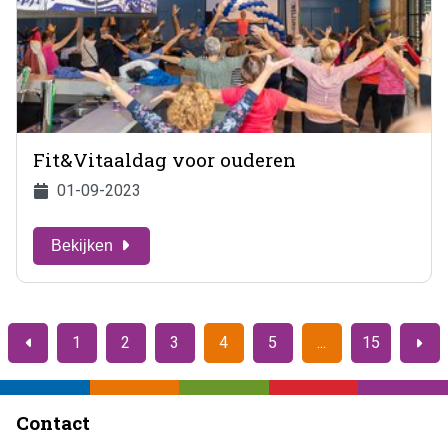
Fit&Vitaaldag voor ouderen
01-09-2023
Bekijken
1
2
3
4
5
15
Vorige
Volge
Contact