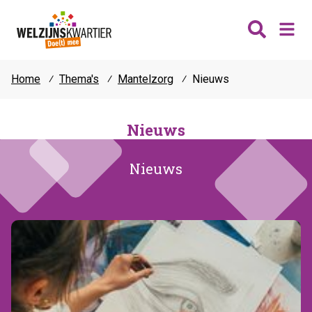
Home
⁄
Thema's
⁄
Mantelzorg
⁄
Nieuws
Nieuws
Wijken
Nieuws
Thema's
Katwijk
Nieuws
Contact
Noordwijk
Ontmoeten
Hillegom
Jongeren
Lisse
Vrijwilligers
Teylingen
Fit & vitaal
Mantelzorg
Verhuur