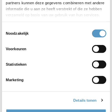
partners kunnen deze gegevens combineren met andere
informatie die u aan ze heeft verstrekt of die ze hebben
verzameld op basis van uw gebruik van hun services.
Toestemmingsselectie
Noodzakelijk
Praktische hulpmiddelen van de
WoonWijzer nu in de bibliotheek of bij u
Voorkeuren
in de buurt!
06-01-2026
Statistieken
Bekijken
Marketing
Details tonen