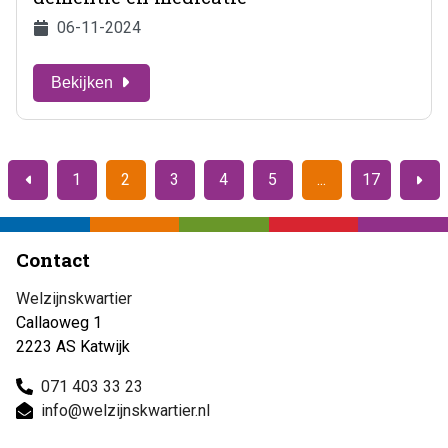
06-11-2024
Bekijken
1
2
3
4
5
17
Vorige
Volge
Contact
Welzijnskwartier
Callaoweg 1
2223 AS Katwijk
071 403 33 23
info@welzijnskwartier.nl