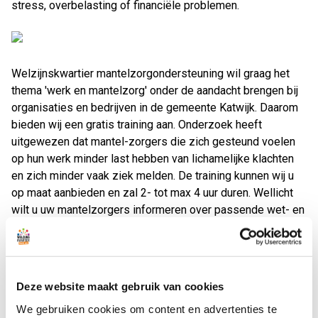
stress, overbelasting of financiële problemen.
Welzijnskwartier mantelzorgondersteuning wil graag het
thema 'werk en mantelzorg' onder de aandacht brengen bij
organisaties en bedrijven in de gemeente Katwijk. Daarom
bieden wij een gratis training aan. Onderzoek heeft
uitgewezen dat mantel-zorgers die zich gesteund voelen
op hun werk minder last hebben van lichamelijke klachten
en zich minder vaak ziek melden. De training kunnen wij u
op maat aanbieden en zal 2- tot max 4 uur duren. Wellicht
wilt u uw mantelzorgers informeren over passende wet- en
regelgeving, wilt u meer ruimte voor lotgenotencontact of
wij kunnen wij met de mantelzorgers een plan maken hoe
ze alle ballen het beste in de lucht kunnen houden.
Deze website maakt gebruik van cookies
Welzijnskwartier mantelzorgondersteuning wil voorkomen
We gebruiken cookies om content en advertenties te
dat mantelzorgers overbelast raken en helpen hen een