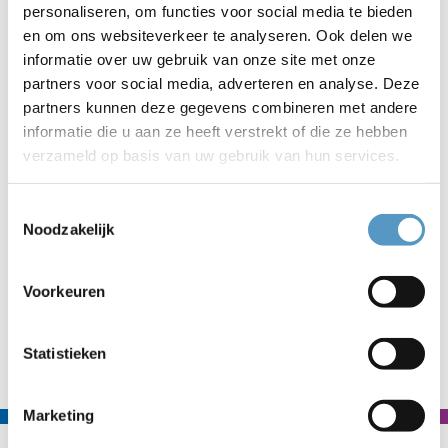
personaliseren, om functies voor social media te bieden
handje op weg om de zorg vol te kunnen houden. Wij bieden
en om ons websiteverkeer te analyseren. Ook delen we
individuele informatie, advies en begeleiding aan
informatie over uw gebruik van onze site met onze
mantelzorgers, maar organiseren ook regelmatig
partners voor social media, adverteren en analyse. Deze
bijeenkomsten met een informatief en/of een ontspannen
partners kunnen deze gegevens combineren met andere
karakter waarin mantelzorgers even los kunnen zijn van hun
informatie die u aan ze heeft verstrekt of die ze hebben
zorgen en in contact kunnen komen met andere
verzameld op basis van uw gebruik van hun services.
mantelzorgers. Interesse? Stuur een mail aan
mantelzorg@welzijnskwartier.nl of neem een kijkje
op onze
website.
Toestemmingsselectie
Noodzakelijk
Voorkeuren
Naar nieuwsoverzicht
Statistieken
Marketing