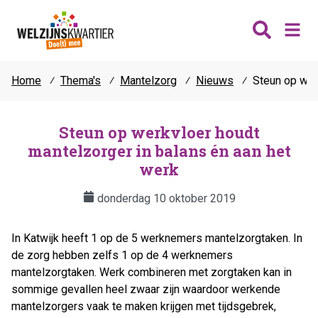
Home
⁄
Thema's
⁄
Mantelzorg
⁄
Nieuws
⁄
Steun op wer
Nieuws
Wijken
Steun op werkvloer houdt
mantelzorger in balans én aan het
Thema's
Katwijk
werk
Contact
Noordwijk
Ontmoeten
donderdag 10 oktober 2019
Hillegom
Jongeren
Lisse
Vrijwilligers
In Katwijk heeft 1 op de 5 werknemers mantelzorgtaken. In
Teylingen
de zorg hebben zelfs 1 op de 4 werknemers
Fit & vitaal
mantelzorgtaken. Werk combineren met zorgtaken kan in
Mantelzorg
sommige gevallen heel zwaar zijn waardoor werkende
Verhuur
mantelzorgers vaak te maken krijgen met tijdsgebrek,