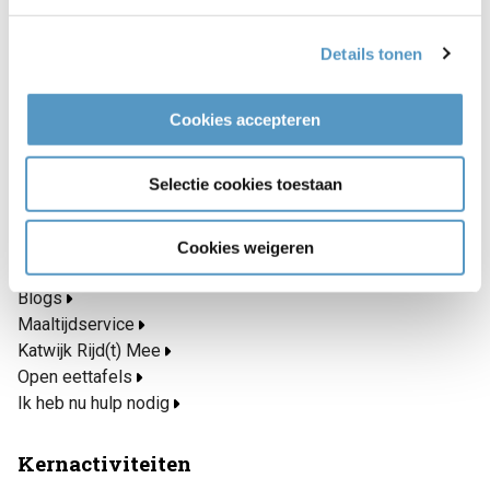
Contact
Welzijnskwartier
Details tonen
Callaoweg 1
2223 AS Katwijk
Cookies accepteren
071 403 33 23
info@welzijnskwartier.nl
Selectie cookies toestaan
Snel naar
Cookies weigeren
Inschrijven nieuwsbrief
Blogs
Maaltijdservice
Katwijk Rijd(t) Mee
Open eettafels
Ik heb nu hulp nodig
Kernactiviteiten