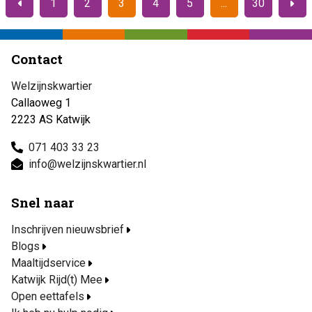
1
2
3
4
5
30
Vorige
Volge
Contact
Welzijnskwartier
Callaoweg 1
2223 AS Katwijk
071 403 33 23
info@welzijnskwartier.nl
Snel naar
Inschrijven nieuwsbrief
Blogs
Maaltijdservice
Katwijk Rijd(t) Mee
Open eettafels