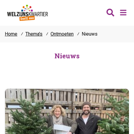
Home
⁄
Thema's
⁄
Ontmoeten
⁄
Nieuws
Nieuws
Wijken
Nieuws
Thema's
Katwijk
Contact
Noordwijk
Ontmoeten
Hillegom
Jongeren
Lisse
Vrijwilligers
Teylingen
Fit & vitaal
Mantelzorg
Verhuur