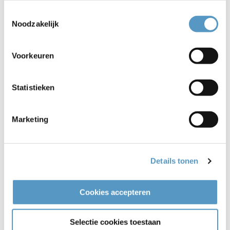
04-03-2025
Toestemmingsselectie
Noodzakelijk
Bekijken
Voorkeuren
Statistieken
Marketing
Details tonen
DUO Spreekuur Wonen/Welzijn in de
Cookies accepteren
Zwanenburg
20-01-2025
Selectie cookies toestaan