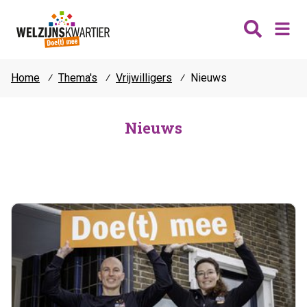
Home
⁄
Thema's
⁄
Vrijwilligers
⁄
Nieuws
Nieuws
Wijken
Nieuws
Thema's
Katwijk
Contact
Noordwijk
Ontmoeten
Hillegom
Jongeren
Lisse
Vrijwilligers
Teylingen
Fit & vitaal
Mantelzorg
Verhuur