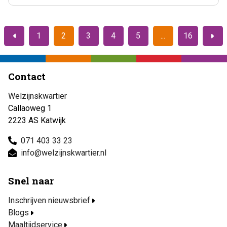
1
2
3
4
5
16
Vorige
Volge
Contact
Welzijnskwartier
Callaoweg 1
2223 AS Katwijk
071 403 33 23
info@welzijnskwartier.nl
Snel naar
Inschrijven nieuwsbrief
Blogs
Maaltijdservice