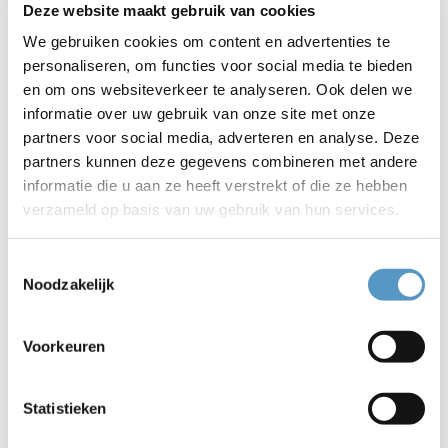
vluchtelingen in contact kunnen brengen met Nederlandse
Deze website maakt gebruik van cookies
leeftijdsgenoten.
We gebruiken cookies om content en advertenties te
personaliseren, om functies voor social media te bieden
Het vraagstuk over eenzaamheid zal later dit jaar een
en om ons websiteverkeer te analyseren. Ook delen we
groter, langlopend adviestraject zijn. Hierbij zal de
informatie over uw gebruik van onze site met onze
adviesraad met diverse organisaties, gemeenten,
partners voor social media, adverteren en analyse. Deze
professionals en ervaringsdeskundigen gaan spreken om
partners kunnen deze gegevens combineren met andere
vervolgens tot een schriftelijk advies te komen. Hierover
informatie die u aan ze heeft verstrekt of die ze hebben
later meer.
verzameld op basis van uw gebruik van hun services.
Inschakelen? Neem contact op!
Toestemmingsselectie
Naast voorgaande twee concrete schriftelijke adviezen, zal
Noodzakelijk
de adviesraad zich ook buigen over allerhande kleinere
vragen die vanuit Welzijnskwartier, vrijwilligersorganisaties
of gemeenten aan hen gesteld worden. Als jij of jouw
Voorkeuren
organisatie vragen hebben of graag eens van gedachten
willen wisselen, neem dan contact op met Renate van
Statistieken
Leeuwen via adviesraad@welzijnskwartier.nl.