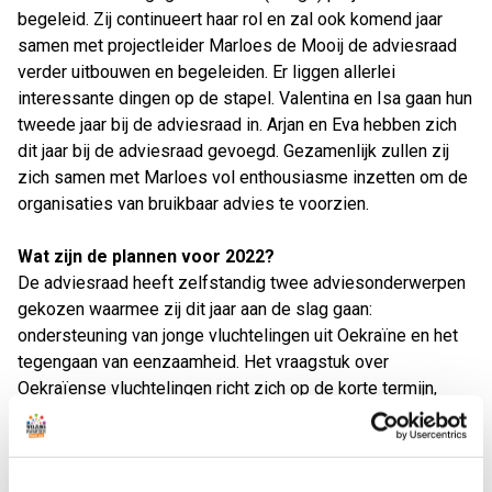
begeleid. Zij continueert haar rol en zal ook komend jaar
samen met projectleider Marloes de Mooij de adviesraad
verder uitbouwen en begeleiden. Er liggen allerlei
interessante dingen op de stapel. Valentina en Isa gaan hun
tweede jaar bij de adviesraad in. Arjan en Eva hebben zich
dit jaar bij de adviesraad gevoegd. Gezamenlijk zullen zij
zich samen met Marloes vol enthousiasme inzetten om de
organisaties van bruikbaar advies te voorzien.
Wat zijn de plannen voor 2022?
De adviesraad heeft zelfstandig twee adviesonderwerpen
gekozen waarmee zij dit jaar aan de slag gaan:
ondersteuning van jonge vluchtelingen uit Oekraïne en het
tegengaan van eenzaamheid. Het vraagstuk over
Oekraïense vluchtelingen richt zich op de korte termijn,
namelijk het op een zinvolle wijze overbruggen van de
periode tot het starten van de scholen in september.
Daarnaast buigen wij ons over manieren waarop we jonge