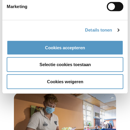
Heb je, na dit gelezen te hebben, ook zin om je bij
Marketing
Adviesraad Welzijnskwartier te voegen? Dat kan!
Neem vrijblijvend contact op met Marloes de Mooij,
projectleider Project Talent, via
Details tonen
marloesdemooij@welzijnskwartier.nl
.
Cookies accepteren
Selectie cookies toestaan
Meer Project Talent
Cookies weigeren