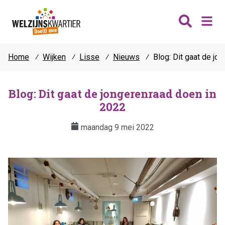
Home
⁄
Wijken
⁄
Lisse
⁄
Nieuws
⁄
Blog: Dit gaat de jo
Nieuws
Wijken
Blog: Dit gaat de jongerenraad doen in
2022
Thema's
Katwijk
Contact
maandag 9 mei 2022
Noordwijk
Ontmoeten
Hillegom
Jongeren
Lisse
Vrijwilligers
Teylingen
Fit & vitaal
Mantelzorg
Verhuur