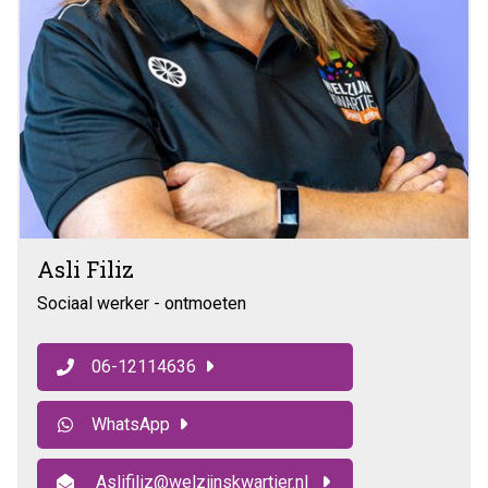
Asli Filiz
Sociaal werker - ontmoeten
06-12114636
WhatsApp
Aslifiliz@welzijnskwartier.nl