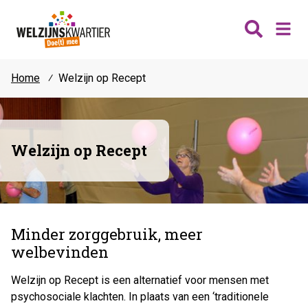
Home
⁄
Welzijn op Recept
Nieuws
Wijken
Thema's
Welzijn op Recept
Katwijk
Contact
Noordwijk
Ontmoeten
Hillegom
Jongeren
Lisse
Vrijwilligers
Minder zorggebruik, meer
Teylingen
welbevinden
Fit & vitaal
Mantelzorg
Welzijn op Recept is een alternatief voor mensen met
Verhuur
psychosociale klachten. In plaats van een ‘traditionele