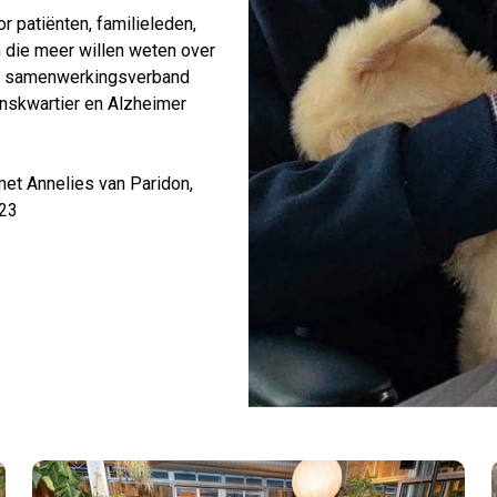
 patiënten, familieleden,
n die meer willen weten over
en samenwerkingsverband
jnskwartier en Alzheimer
met Annelies van Paridon,
323