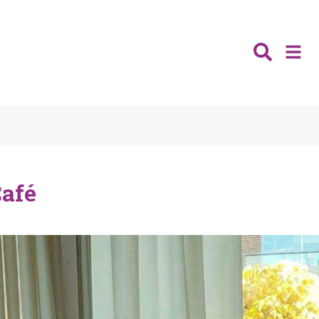
Nieuws
Wijken
Thema's
Café
Katwijk
Contact
Noordwijk
Ontmoeten
Hillegom
Jongeren
Lisse
Vrijwilligers
Teylingen
Fit & vitaal
Mantelzorg