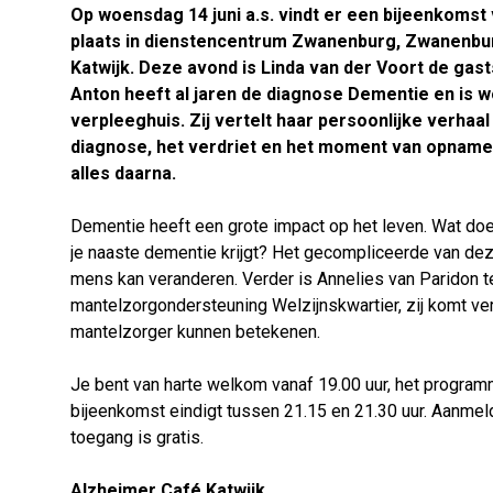
Op woensdag 14 juni a.s. vindt er een bijeenkomst
plaats in dienstencentrum Zwanenburg, Zwanenbur
Katwijk. Deze avond is Linda van der Voort de gas
Anton heeft al jaren de diagnose Dementie en is w
verpleeghuis. Zij vertelt haar persoonlijke verhaa
diagnose, het verdriet en het moment van opname 
alles daarna.
Dementie heeft een grote impact op het leven. Wat doet
je naaste dementie krijgt? Het gecompliceerde van dez
mens kan veranderen. Verder is Annelies van Paridon te
mantelzorgondersteuning Welzijnskwartier, zij komt vert
mantelzorger kunnen betekenen.
Je bent van harte welkom vanaf 19.00 uur, het program
bijeenkomst eindigt tussen 21.15 en 21.30 uur. Aanmeld
toegang is gratis.
Alzheimer Café Katwijk