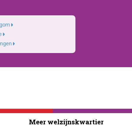
egom
e
ingen
Meer welzijnskwartier