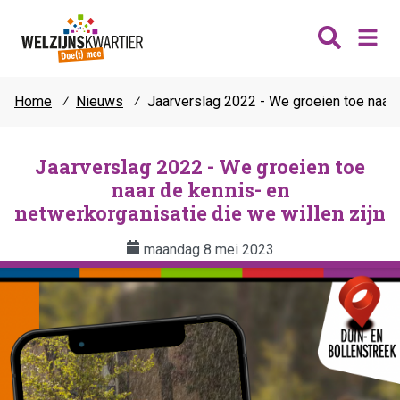
Home
⁄
Nieuws
⁄
Jaarverslag 2022 - We groeien toe naar 
Nieuws
Wijken
Jaarverslag 2022 - We groeien toe
naar de kennis- en
Thema's
Katwijk
netwerkorganisatie die we willen zijn
Contact
Noordwijk
Ontmoeten
maandag 8 mei 2023
Hillegom
Jongeren
Lisse
Vrijwilligers
Teylingen
Fit & vitaal
Mantelzorg
Verhuur