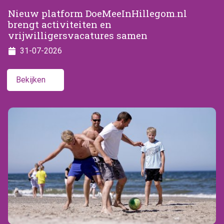
Nieuw platform DoeMeeInHillegom.nl
brengt activiteiten en
vrijwilligersvacatures samen
31-07-2026
Bekijken