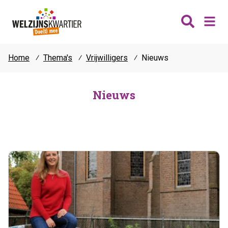
Home
⁄
Thema's
⁄
Vrijwilligers
⁄
Nieuws
Nieuws
Wijken
Nieuws
Thema's
Katwijk
Contact
Noordwijk
Ontmoeten
Hillegom
Jongeren
Lisse
Vrijwilligers
Teylingen
Fit & vitaal
Mantelzorg
Verhuur