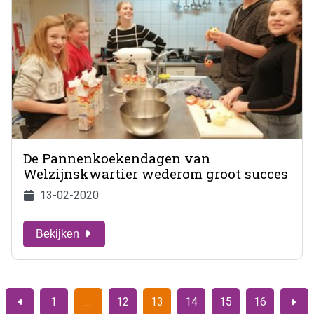
De Pannenkoekendagen van
Welzijnskwartier wederom groot succes
13-02-2020
Bekijken
1
12
13
14
15
16