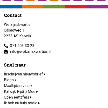
Vorige
Volge
Contact
Welzijnskwartier
Callaoweg 1
2223 AS Katwijk
071 403 33 23
info@welzijnskwartier.nl
Snel naar
Inschrijven nieuwsbrief
Blogs
Maaltijdservice
Katwijk Rijd(t) Mee
Open eettafels
Ik heb nu hulp nodig