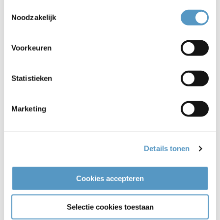
Toestemmingsselectie
Bekijken
Noodzakelijk
Voorkeuren
Statistieken
Marketing
Details tonen
Vrijwilligers ronden training Niet-
pluis-gevoel af bij Welzijnskwartier
Cookies accepteren
11-03-2020
Selectie cookies toestaan
Bekijken